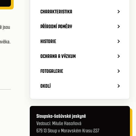
CHARAKTERISTIKA
PŘÍRODNÍ POMĚRY
ě jsou
HISTORIE
ověka.
OCHRANA A VÝZKUM
FOTOGALERIE
OKOLÍ
Sloupsko-šošůvské jeskyně
Vedoucí: Miluše Hasoňová
679 13 Sloup v Moravském Krasu 237