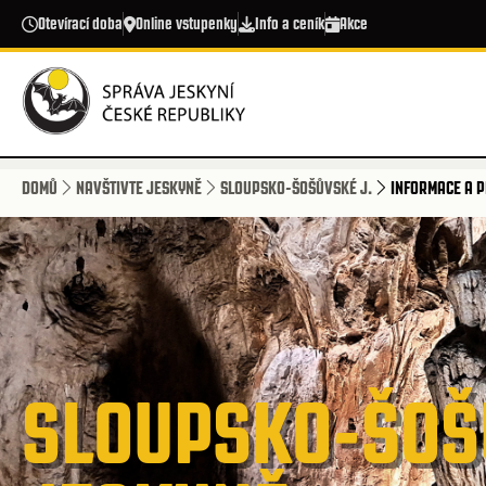
Přejít k hlavnímu obsahu
Otevírací doba
Online vstupenky
Info a ceník
Akce
DOMŮ
NAVŠTIVTE JESKYNĚ
SLOUPSKO-ŠOŠŮVSKÉ J.
INFORMACE A P
SLOUPSKO-ŠOŠ