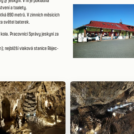
vy
jeskyní. V ní je pokladna
tvení a toalety.
átká 890 metrů. V zimních měsících
za světel baterek.
 kola. Pracovníci Správy jeskyní za
; nejbližší vlaková stanice Rájec-