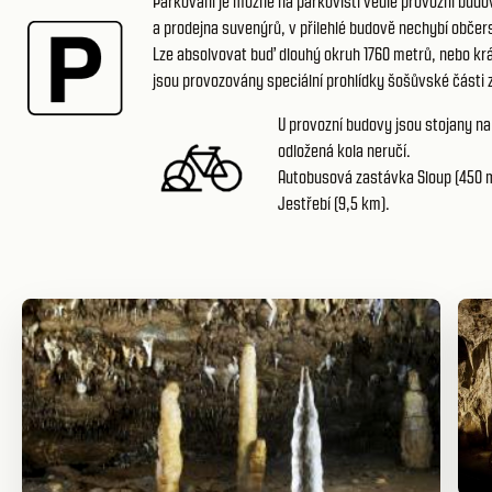
Parkování je možné
na parkovišti vedle provozní budo
a prodejna suvenýrů, v přilehlé budově nechybí občers
Lze absolvovat buď dlouhý okruh 1760 metrů, nebo kr
jsou provozovány speciální prohlídky šošůvské části 
U provozní budovy jsou stojany na
odložená kola neručí.
Autobusová zastávka Sloup (450 m)
Jestřebí (9,5 km).