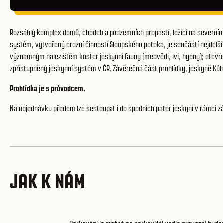
Rozsáhlý komplex domů, chodeb a podzemních propastí, ležící na severní
systém, vytvořený erozní činností Sloupského potoka, je součástí nejdel
významným nalezištěm koster jeskynní fauny (medvědi, lvi, hyeny); otevřeny
zpřístupněný jeskynní systém v ČR. Závěrečná část prohlídky, jeskyně Kůl
Prohlídka je s průvodcem.
Na objednávku předem lze sestoupat i do spodních pater jeskyní v rámci
z
JAK K NÁM