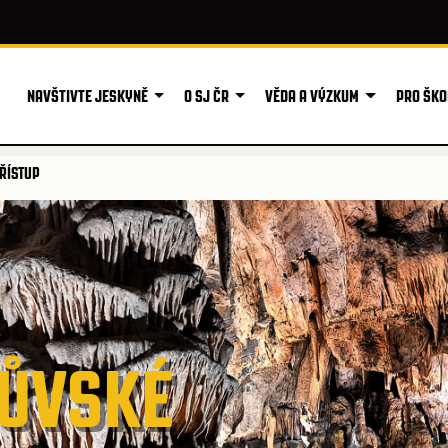
NAVŠTIVTE JESKYNĚ
O SJ ČR
VĚDA A VÝZKUM
PRO ŠKO
ŘÍSTUP
ŮVSKÉ