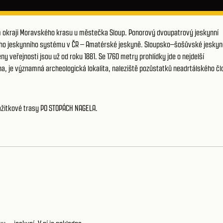
m okraji Moravského krasu u městečka Sloup. Ponorový dvoupatrový jeskynní
šího jeskynního systému v ČR – Amatérské jeskyně. Sloupsko–šošůvské jeskyn
 veřejnosti jsou už od roku 1881. Se 1760 metry prohlídky jde o nejdelší
na, je významná archeologická lokalita, naleziště pozůstatků neadrtálského čl
ážitkové trasy PO STOPÁCH NAGELA
.