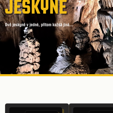
JESKYNĚ
Dvě jeskyně v jedné, přitom každá jiná...