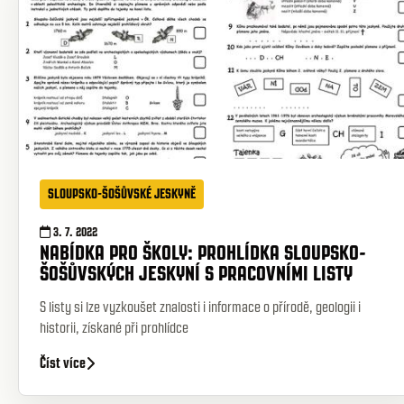
SLOUPSKO-ŠOŠŮVSKÉ JESKYNĚ
3. 7. 2022
NABÍDKA PRO ŠKOLY: PROHLÍDKA SLOUPSKO-
ŠOŠŮVSKÝCH JESKYNÍ S PRACOVNÍMI LISTY
S listy si lze vyzkoušet znalosti i informace o přírodě, geologii i
historii, získané při prohlídce
Číst více