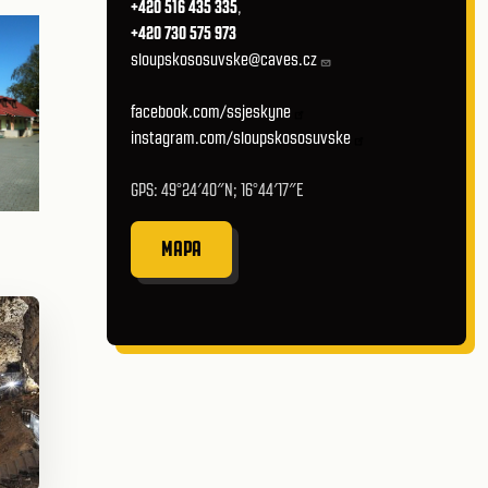
+420 516 435 335
,
+420 730 575 973
sloupskososuvske@caves.cz
facebook.com/ssjeskyne
instagram.com/sloupskososuvske
GPS: 49°24′40″N; 16°44′17″E
MAPA