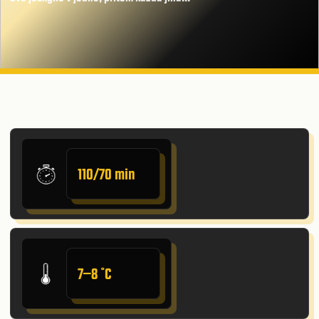
110/70 min
7–8 ˚C