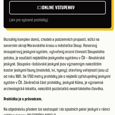
ONLINE VSTUPENKY
(Jen pro vybrané prohlídky)
Rozsáhlý komplex domů, chodeb a podzemních propastí, ležící na
severním okraji Moravského krasu u městečka Sloup. Ponorový
dvoupatrový jeskynní systém, vytvořený erozní činností Sloupského
potoka, je součástí nejdelšího jeskynního systému v ČR – Amatérské
jeskyně. Sloupsko–šošůvské jeskyně jsou významným nalezištěm
koster jeskynní fauny (medvědi, lvi, hyeny); otevřeny veřejnosti jsou už
od roku 1881. Se 1760 metry prohlídky jde o nejdelší zpřístupněný jeskynní
systém v ČR. Závěrečná část prohlídky, jeskyně Kůlna, je významná
archeologická lokalita, naleziště pozůstatků neadrtálského člověka.
Prohlídka je s průvodcem.
Na objednávku předem lze sestoupat i do spodních pater jeskyní v rámci