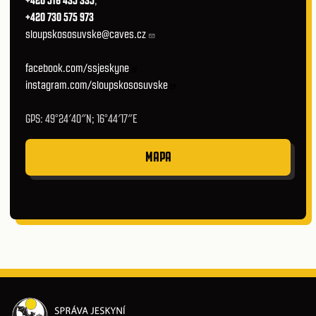
+420 516 435 335
,
+420 730 575 973
sloupskososuvske@caves.cz
facebook.com/ssjeskyne
instagram.com/sloupskososuvske
GPS: 49°24′40″N; 16°44′17″E
MAPA