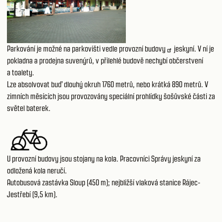
Parkování je možné
na parkovišti vedle provozní budovy
jeskyní. V ní je
pokladna a prodejna suvenýrů, v přilehlé budově nechybí občerstvení
a toalety.
Lze absolvovat buď dlouhý okruh 1760 metrů, nebo krátká 890 metrů. V
zimních měsících jsou provozovány speciální prohlídky šošůvské části za
světel baterek.
U provozní budovy jsou stojany na kola. Pracovníci Správy jeskyní za
odložená kola neručí.
Autobusová zastávka Sloup (450 m); nejbližší vlaková stanice Rájec-
Jestřebí (9,5 km).