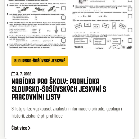
SLOUPSKO-ŠOŠŮVSKÉ JESKYNĚ
3. 7. 2022
NABÍDKA PRO ŠKOLY: PROHLÍDKA
SLOUPSKO-ŠOŠŮVSKÝCH JESKYNÍ S
PRACOVNÍMI LISTY
S listy si lze vyzkoušet znalosti i informace o přírodě, geologii i
historii, získané při prohlídce
Číst více