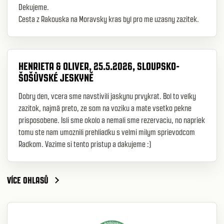
Dekujeme.
Cesta z Rakouska na Moravsky kras byl pro me uzasny zazitek.
HENRIETA & OLIVER, 25.5.2026, SLOUPSKO-
ŠOŠŮVSKÉ JESKYNĚ
Dobry den, vcera sme navstivili jaskynu prvykrat. Bol to velky
zazitok, najmä preto, ze som na voziku a mate vsetko pekne
prisposobene. Isli sme okolo a nemali sme rezervaciu, no napriek
tomu ste nam umoznili prehliadku s velmi milym sprievodcom
Radkom. Vazime si tento pristup a dakujeme :)
VÍCE OHLASŮ