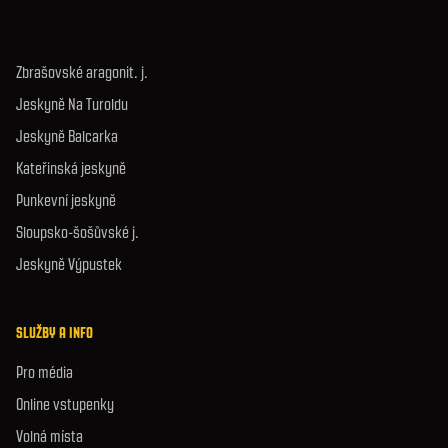
Zbrašovské aragonit. j.
Jeskyně Na Turoldu
Jeskyně Balcarka
Kateřinská jeskyně
Punkevní jeskyně
Sloupsko-šošůvské j.
Jeskyně Výpustek
SLUŽBY A INFO
Pro média
Online vstupenky
Volná místa