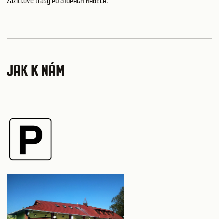
zážitkové trasy PO STOPÁCH NAGELA
.
JAK K NÁM