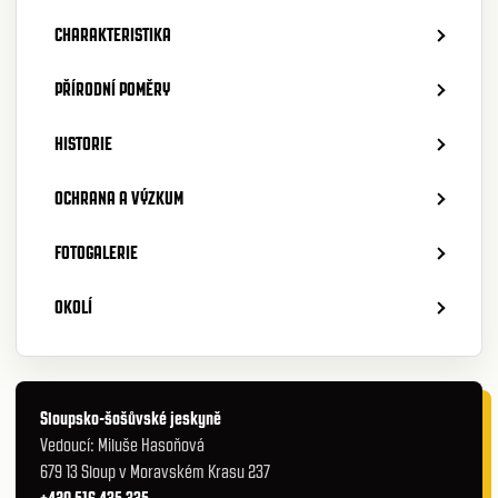
CHARAKTERISTIKA
PŘÍRODNÍ POMĚRY
HISTORIE
OCHRANA A VÝZKUM
FOTOGALERIE
OKOLÍ
Sloupsko-šošůvské jeskyně
Vedoucí: Miluše Hasoňová
679 13 Sloup v Moravském Krasu 237