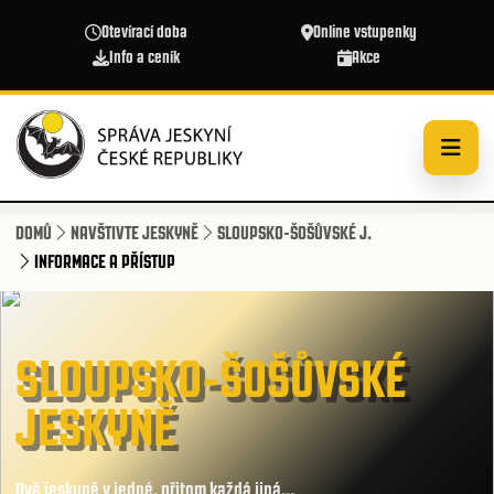
Přejít k hlavnímu obsahu
Otevírací doba
Online vstupenky
Info a ceník
Akce
DOMŮ
NAVŠTIVTE JESKYNĚ
SLOUPSKO-ŠOŠŮVSKÉ J.
INFORMACE A PŘÍSTUP
SLOUPSKO-ŠOŠŮVSKÉ
JESKYNĚ
Dvě jeskyně v jedné, přitom každá jiná...