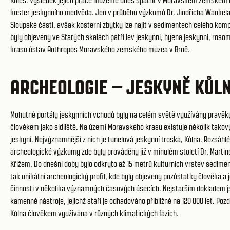
Knies. Výsledek jejich práce můžeme dnes spatřit v Moravském zemském m
koster jeskynního medvěda. Jen v průběhu výzkumů Dr. Jindřicha Wankela 
Sloupské části, avšak kosterní zbytky lze najít v sedimentech celého kom
byly objeveny ve Starých skalách patří lev jeskynní, hyena jeskynní, ros
krasu ústav Anthropos Moravského zemského muzea v Brně.
ARCHEOLOGIE – JESKYNĚ KŮL
Mohutné portály jeskynních vchodů byly na celém světě využívány pravě
člověkem jako sídliště. Na území Moravského krasu existuje několik tako
jeskyní. Nejvýznamnější z nich je tunelová jeskynní troska, Kůlna. Rozsáhlé
archeologické výzkumy zde byly prováděny již v minulém století Dr. Marti
Křížem. Do dnešní doby bylo odkryto až 15 metrů kulturních vrstev sedimen
tak unikátní archeologický profil, kde byly objeveny pozůstatky člověka a 
činnosti v několika významných časových úsecích. Nejstarším dokladem j
kamenné nástroje, jejichž stáří je odhadováno přibližně na 120 000 let. Pozd
Kůlna člověkem využívána v různých klimatických fázích.