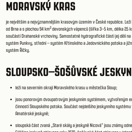
MORAVSKÝ KRAS
je největším a nejvýznamnějším krasovým územím v České republice. Leží
2
od Brna a s plochou 94 km
devonských vápenců (šířka 3–5 km, délka 25 k
součástí Drahanské vrchoviny. Samostatné hydrografické části jej dělí na
systém Punkvy, střední – systém Křtinského a Jedovnického potoka a jižn
systém Říčky.
SLOUPSKO–ŠOŠŮVSKÉ JESKYN
leží na severním okraji Moravského krasu u městečka Sloup;
jsou ponorovým dvoupatrovým jeskynním systémem, vytvořeným er
činností Sloupského potoka. Součást nejdelšího jeskynního systému 
Amatérské jeskyně;
sloupská část zvaná „Staré skály a jeskyně Nicová" jsou známy odn