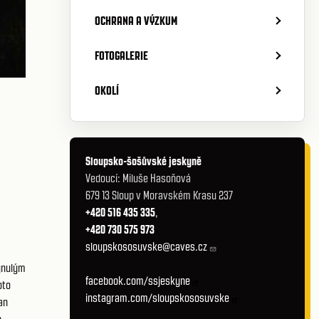
OCHRANA A VÝZKUM
FOTOGALERIE
OKOLÍ
Sloupsko-šošůvské jeskyně
Vedoucí: Miluše Hasoňová
679 13 Sloup v Moravském Krasu 237
+420 516 435 335
,
+420 730 575 973
sloupskososuvske@caves.cz
hynulým
facebook.com/ssjeskyne
oto
instagram.com/sloupskososuvske
an