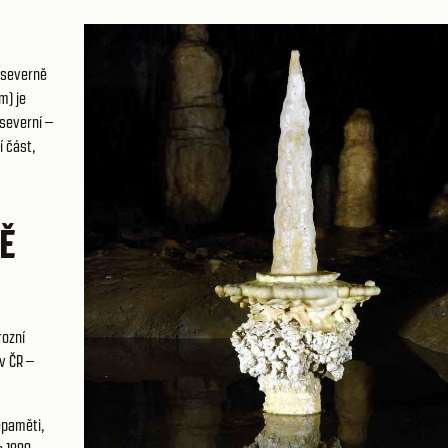
 severně
m) je
 severní –
í část,
Ě
ozní
v ČR –
epaměti,