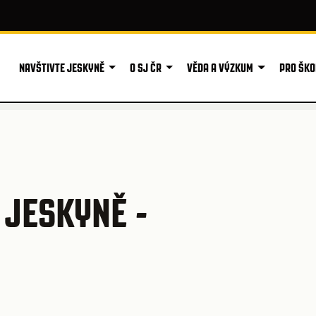
NAVŠTIVTE JESKYNĚ
O SJ ČR
VĚDA A VÝZKUM
PRO ŠKO
JESKYNĚ -