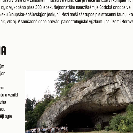
uzeu v Brně či v Zemském muzeu ve Vídni, kde je velké množství kompletníc
bylo vykopáno přes 300 lebek. Nejbohatším nalezištěm je Gotická chodba ve
plexu Sloupsko-šošůvských jeskyní. Mezi další zástupce pleistocenní fauny, kt
omák, vlk aj. V současné době provádí paleontologické výzkumy na území Mora
NA
kým
vých
nem
tu a vznikl
jeho
sou
ěji byla