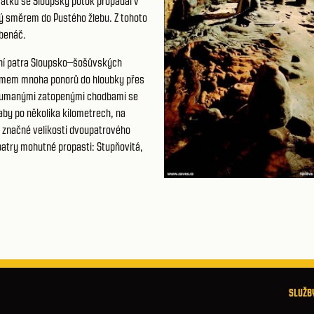
čátku se Sloupský potok propadal v
ý směrem do Pustého žlebu. Z tohoto
ebenáč.
rní patra Sloupsko–šošůvských
témem mnoha ponorů do hloubky přes
koumanými zatopenými chodbami se
by po několika kilometrech, na
a značné velikosti dvoupatrového
atry mohutné propasti: Stupňovitá,
SLUŽBY