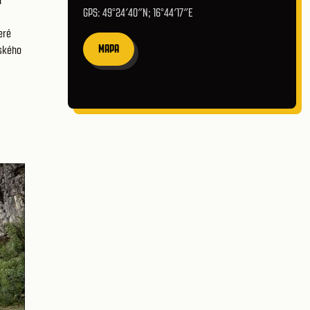
h
GPS: 49°24′40″N; 16°44′17″E
eré
MAPA
vského