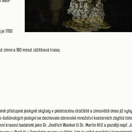
h 1889-
 je 1760
ut zimní a 180 minut zážitková trasa;
ně přístupné jeskyně skýtaly v pleistocénu útočiště a zimoviště dnes již vy
o-šošůvských jeskyní se dochovalo obrovské množství kosterních zbytků toh
í krasoví badatelé jako Dr. Jindřich Wankel či Dr. Martin Kříž a později např. J