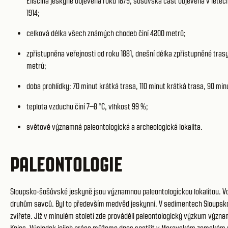
Eliščina jeskyně objevena roku 1879, šošůvská část objevena v letec
1914;
celková délka všech známých chodeb činí 4200 metrů;
zpřístupněna veřejnosti od roku 1881, dnešní délka zpřístupněné trasy
metrů;
doba prohlídky: 70 minut krátká trasa, 110 minut krátká trasa, 90 min
teplota vzduchu činí 7–8 °C, vlhkost 99 %;
světově významná paleontologická a archeologická lokalita.
PALEONTOLOGIE
Sloupsko-šošůvské jeskyně jsou významnou paleontologickou lokalitou. Vol
druhům savců. Byl to především medvěd jeskynní. V sedimentech Sloupsk
zvířete. Již v minulém století zde prováděli paleontologický výzkum významn