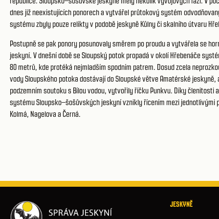
republice. Sloupsko–šošůvské jeskyně měly několik vývojových fází. V po
dnes již neexistujících ponorech a vytvářel průtokový systém odvodňovan
systému zbyly pouze relikty v podobě jeskyně Kůlny či skalního útvaru Hř
Postupně se pak ponory posunovaly směrem po proudu a vytvářela se ho
jeskyní. V dnešní době se Sloupský potok propadá v okolí Hřebenáče sys
80 metrů, kde protéká nejmladším spodním patrem. Dosud zcela neproz
vody Sloupského potoka dostávají do Sloupské větve Amatérské jeskyně, a
podzemním soutoku s Bílou vodou, vytvořily říčku Punkvu. Díky členitosti 
systému Sloupsko–šošůvských jeskyní vznikly řícením mezi jednotlivými p
Kolmá, Nagelova a Černá.
JESKYNĚ