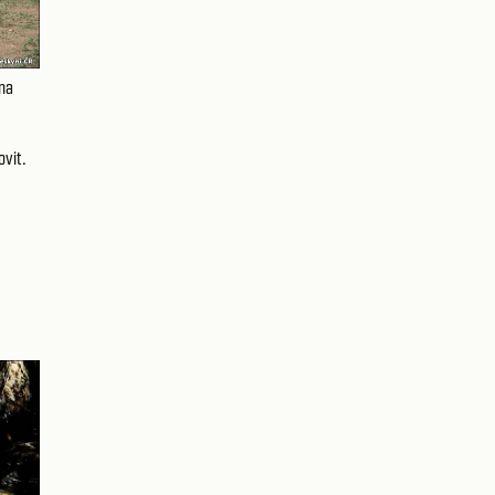
lna
ovit.