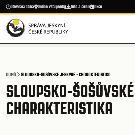
Přejít k hlavnímu obsahu
Otevírací doba
Online vstupenky
Info a ceník
Akce
DOMŮ
SLOUPSKO-ŠOŠŮVSKÉ JESKYNĚ - CHARAKTERISTIKA
SLOUPSKO-ŠOŠŮVSKÉ 
CHARAKTERISTIKA