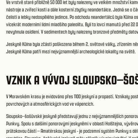
Ve vrstvě staré přibližně 50 000 let byly nalezeny ve velkém množství ka
nástroje a zvířecí kosti a dále kosterní zbytky neandertálce. Jedná se o čás
čelisti a lebky nedospělého jedince. Po odchodu neandertálců byla Kůlna o
vícekrát moderními lidmi mladšího paleolitu. Byli to lovci mamutů před 22 00
nevyhnula osídlení. V sedimentech byly nalezeny bronzové předměty datovan
Jeskyně Kůlna byla zčásti poškozena během 2. světové války, zřízením něm
Jeskyně Kůlna patří mezi nejvýznamnější archeologické lokality na světě.
VZNIK A VÝVOJ SLOUPSKO–ŠO
V Moravském krasu je evidováno přes 1100 jeskyní a propastí. Vznikaly post
povrchových a atmosférických vod ve vápencích.
Sloupsko–šošůvské jeskyně představují jednu z nejvýznamnějších ponoro
Punkvy. Spolu s dalšími ponorovými jeskyněmi v oblasti Holštejna, vývěrov
průtokovou částí – Amatérskou jeskyní - je podzemní systém Punkvy s dél