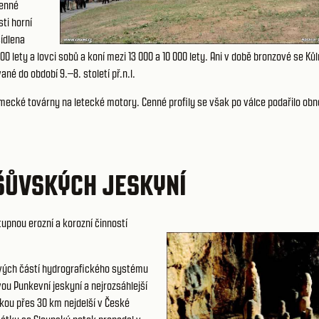
menné
ti horní
sídlena
0 lety a lovci sobů a koní mezi 13 000 a 10 000 lety. Ani v době bronzové se Ků
é do období 9.–8. století př.n.l.
ecké továrny na letecké motory. Cenné profily se však po válce podařilo obn
ŠŮVSKÝCH JESKYNÍ
upnou erozní a korozní činností
vých částí hydrografického systému
ou Punkevní jeskyní a nejrozsáhlejší
kou přes 30 km nejdelší v České