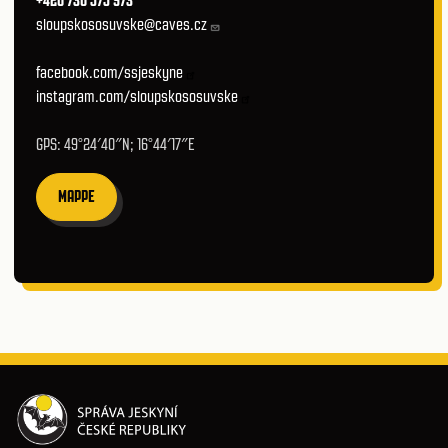
+420 730 575 973
sloupskososuvske@caves.cz
facebook.com/ssjeskyne
instagram.com/sloupskososuvske
GPS: 49°24′40″N; 16°44′17″E
MAPPE