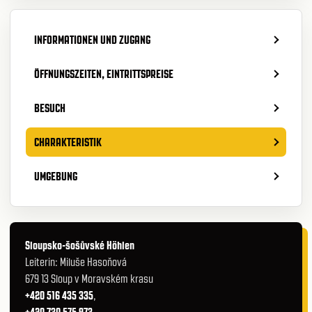
INFORMATIONEN UND ZUGANG
ÖFFNUNGSZEITEN, EINTRITTSPREISE
BESUCH
CHARAKTERISTIK
UMGEBUNG
Sloupsko-šošůvské Höhlen
Leiterin: Miluše Hasoňová
679 13 Sloup v Moravském krasu
+420 516 435 335
,