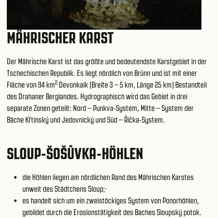
MÄHRISCHER KARST
Der Mährische Karst ist das größte und bedeutendste Karstgebiet in der
Tschechischen Republik. Es liegt nördlich von Brünn und ist mit einer
2
Fläche von 94 km
Devonkalk (Breite 3 – 5 km, Länge 25 km) Bestandteil
des Drahaner Berglandes. Hydrographisch wird das Gebiet in drei
separate Zonen geteilt: Nord – Punkva-System, Mitte – System der
Bäche Křtinský und Jedovnický und Süd – Říčka-System.
SLOUP-ŠOŠŮVKA-HÖHLEN
die Höhlen liegen am nördlichen Rand des Mährischen Karstes
unweit des Städtchens Sloup;·
es handelt sich um ein zweistöckiges System von Ponorhöhlen,
gebildet durch die Erosionstätigkeit des Baches Sloupský potok.