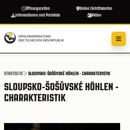
Direkt zum Inhalt
Öffnungszeiten
Online Eintrittskarten
Informationen und Preisliste
Aktion
STARTSEITE
SLOUPSKO-ŠOŠŮVSKÉ HÖHLEN - CHARAKTERISTIK
SLOUPSKO-ŠOŠŮVSKÉ HÖHLEN -
CHARAKTERISTIK