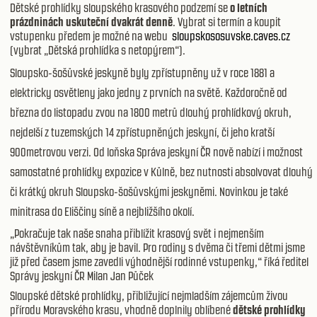
Dětské prohlídky sloupského krasového podzemí se
o letních
prázdninách uskuteční dvakrát denně
. Vybrat si termín a koupit
vstupenku předem je možné na webu
sloupskososuvske.caves.cz
(vybrat „Dětská prohlídka s netopýrem“).
Sloupsko-šošůvské jeskyně byly zpřístupněny už v roce 1881 a
elektricky osvětleny jako jedny z prvních na světě. Každoročně od
března do listopadu zvou na 1800 metrů dlouhý prohlídkový okruh,
nejdelší z tuzemských 14 zpřístupněných jeskyní, či jeho kratší
900metrovou verzi. Od loňska Správa jeskyní ČR nově nabízí i možnost
samostatné prohlídky expozice v Kůlně, bez nutnosti absolvovat dlouhý
či krátký okruh Sloupsko-šošůvskými jeskyněmi. Novinkou je také
minitrasa do Eliščiny síně a nejbližšího okolí.
„Pokračuje tak naše snaha přiblížit krasový svět i nejmenším
návštěvníkům tak, aby je bavil. Pro rodiny s dvěma či třemi dětmi jsme
již před časem jsme zavedli výhodnější rodinné vstupenky,“ říká ředitel
Správy jeskyní ČR Milan Jan Půček
Sloupské dětské prohlídky, přibližující nejmladším zájemcům živou
přírodu Moravského krasu, vhodně doplnily oblíbené
dětské prohlídky