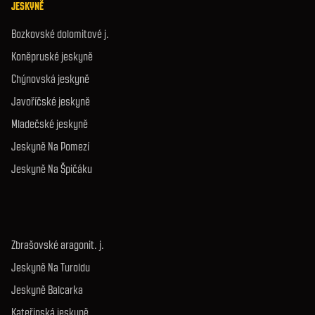
JESKYNĚ
Bozkovské dolomitové j.
Koněpruské jeskyně
Chýnovská jeskyně
Javoříčské jeskyně
Mladečské jeskyně
Jeskyně Na Pomezí
Jeskyně Na Špičáku
Zbrašovské aragonit. j.
Jeskyně Na Turoldu
Jeskyně Balcarka
Kateřinská jeskyně