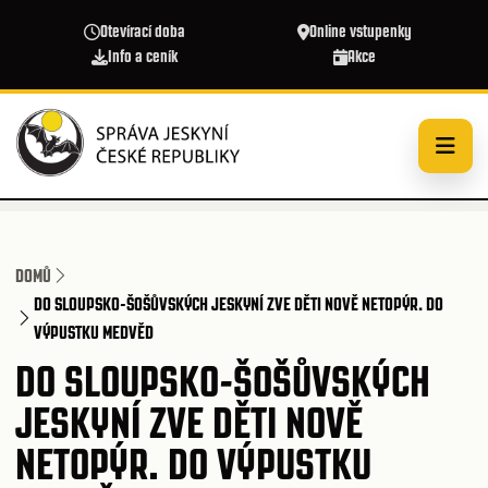
Přejít k hlavnímu obsahu
Otevírací doba
Online vstupenky
Info a ceník
Akce
DOMŮ
DO SLOUPSKO-ŠOŠŮVSKÝCH JESKYNÍ ZVE DĚTI NOVĚ NETOPÝR. DO
VÝPUSTKU MEDVĚD
DO SLOUPSKO-ŠOŠŮVSKÝCH
JESKYNÍ ZVE DĚTI NOVĚ
NETOPÝR. DO VÝPUSTKU