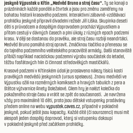
jeskyně Výpustek u Křtin „Medvěd Bruno a stroj času“.
Ty se konají o
prázdninách každé pondělí a čtvrtek a jsou pro změnu zaměřeny na
bohatou historii krasového podzemí. Interaktivní zábavně-vzdělávací
prohlídku jeskyně připravil divadelní režisér Jiří Liška. Skupinka deseti
dětí s průvodcem a dospělým doprovodem prochází Výpustkem a
přitom cestují v dávných časech a plní úkoly z různých epoch podzemí
krasu. V ději se dostanou do pravěku, ale stroj času rozbijí neandrtálci.
Medvěd Bruno pomáhá stroj opravit. Zmáčknou tlačítko a přenesou se
do tajného podzemního velitelského pracoviště armády. Další stanoviště
přiblíží například nacistickou podzemní výrobu součástek do letadel,
těžbu fosfátových hlín či činnost středověkých mastičkářů.
Krasové podzemí v Křtinském údolí je proslaveno nálezy tisíců kostí
pravěkých medvědů jeskynních (ursus spelaeus). Znovu medvědi ve
Výpustku ožili na rozměrných komiksech a hravých tabulích z pera a
štětce výtvarnice Anety Doležalové. Cílem hry je nalézt kolečka do
pokaženého stroje času a vrátit se zpět do současnosti.
Je navržena
vždy pro maximálně 10 dětí, proto jsou
dětské vstupenky prodávány
předem online
na webu
vypustek.caves.cz
, případně v pokladně
jeskyně, pokud ještě jsou kapacity. Každé dítě (či sourozenci) musí mít
alespoň jeden
dospělý doprovod, který si vstupenku dokoupí
v pokladně jeskyně před začátkem
prohlídky.