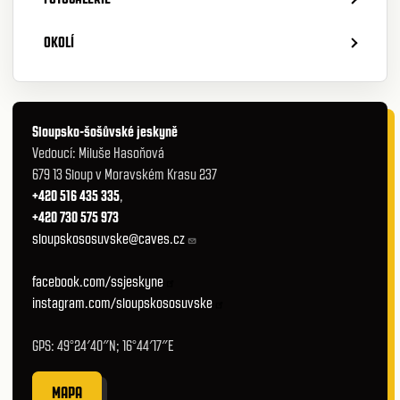
OKOLÍ
Sloupsko-šošůvské jeskyně
Vedoucí: Miluše Hasoňová
679 13 Sloup v Moravském Krasu 237
+420 516 435 335
,
+420 730 575 973
sloupskososuvske@caves.cz
facebook.com/ssjeskyne
instagram.com/sloupskososuvske
GPS: 49°24′40″N; 16°44′17″E
MAPA