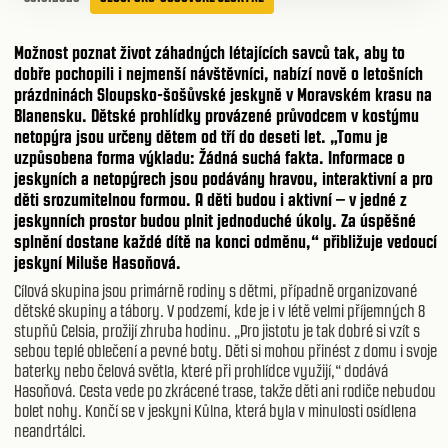
Možnost poznat život záhadných létajících savců tak, aby to
dobře pochopili i nejmenší návštěvníci, nabízí nově o letošních
prázdninách
Sloupsko-šošůvské jeskyně v Moravském krasu
na
Blanensku. Dětské prohlídky provázené průvodcem v kostýmu
netopýra jsou
určeny dětem od tří do deseti let
. „Tomu je
uzpůsobena forma výkladu: Žádná suchá fakta. Informace o
jeskyních a netopýrech jsou podávány hravou, interaktivní a pro
děti srozumitelnou formou. A děti budou i aktivní – v jedné z
jeskynních prostor budou plnit jednoduché úkoly. Za úspěšné
splnění dostane každé dítě na konci odměnu,“ přibližuje vedoucí
jeskyní Miluše Hasoňová.
Cílová skupina jsou primárně rodiny s dětmi, případně organizované
dětské skupiny a tábory. V podzemí, kde je i v létě velmi příjemných 8
stupňů Celsia, prožijí zhruba hodinu. „Pro jistotu je tak dobré si vzít s
sebou teplé oblečení a pevné boty. Děti si mohou přinést z domu i svoje
baterky nebo čelová světla, které při prohlídce využijí,“ dodává
Hasoňová. Cesta vede po zkrácené trase, takže děti ani rodiče nebudou
bolet nohy. Končí se v jeskyni Kůlna, která byla v minulosti osídlena
neandrtálci.