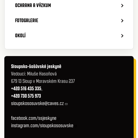
OCHRANA A VÝZKUM
FOTOGALERIE
OKOLÍ
Sloupsko-šošůvské jeskyně
Vedoucí: Miluše Hasoňová
679 13 Sloup v Moravském Krasu 237
+420 516 435 335
,
+420 730 575 973
sloupskososuvske@caves.cz
facebook.com/ssjeskyne
instagram.com/sloupskososuvske