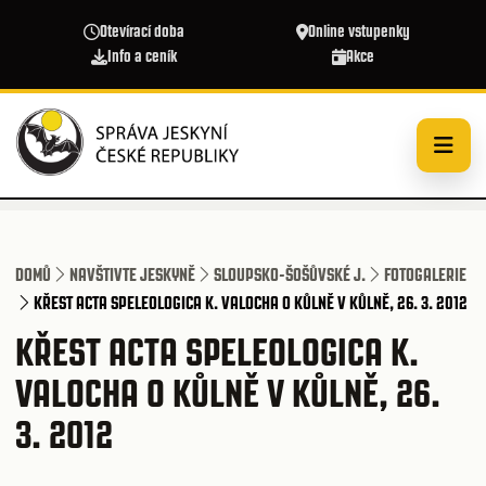
Přejít k hlavnímu obsahu
Otevírací doba
Online vstupenky
Info a ceník
Akce
DOMŮ
NAVŠTIVTE JESKYNĚ
SLOUPSKO-ŠOŠŮVSKÉ J.
FOTOGALERIE
KŘEST ACTA SPELEOLOGICA K. VALOCHA O KŮLNĚ V KŮLNĚ, 26. 3. 2012
KŘEST ACTA SPELEOLOGICA K.
VALOCHA O KŮLNĚ V KŮLNĚ, 26.
3. 2012