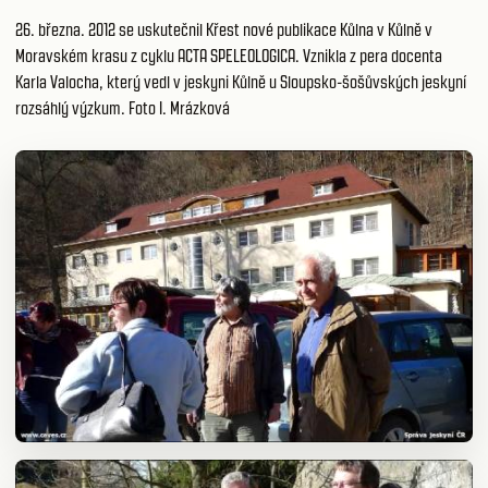
26. března. 2012 se uskutečnil Křest nové publikace Kůlna v Kůlně v
Moravském krasu z cyklu ACTA SPELEOLOGICA. Vznikla z pera docenta
Karla Valocha, který vedl v jeskyni Kůlně u Sloupsko-šošůvských jeskyní
rozsáhlý výzkum. Foto I. Mrázková