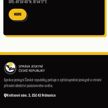
GPS: 49°24′40″N; 16°44′17″E
MAPA
Správa jeskyní České republiky pečuje o zpřístupněné jeskyně a chrání
přírodní dědictví podzemního světa.
Květnové nám. 3, 252 43 Průhonice