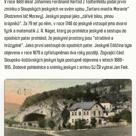
V roce 1669 lékař Johannes Ferdinand Hertod z Todtenfeldu podal první
zmínku o Sloupských jeskyních ve svém spisu „Tartaro mastix Moravie“
(Podzemní bič Moravy). Jeskyni popsal jako „zářivě bílou, plnou
krápníků“. Za 79 let po něm, v roce 1748 do jeskyně vstoupil jeho dvorní
fyzik a matematik J. A. Nagel, který po prohlídce jeskyně a sestupu do
spodních pater prohlásil, že jeskynní prostory jsou "strašlivé a
hrůzyplné". Jako první sestoupil do spodních pater. Jeskyně Eliščina byla
objevena v roce 1879 a zpřístupněnao dva roky později. Zbývající část
Sloupsko-šošůvských jeskyní byla postupně objevena v letech 1889–
1915. Dobové pohlednice a snímky jeskyní z arhivu SJ ČR vybral Jan Flek.