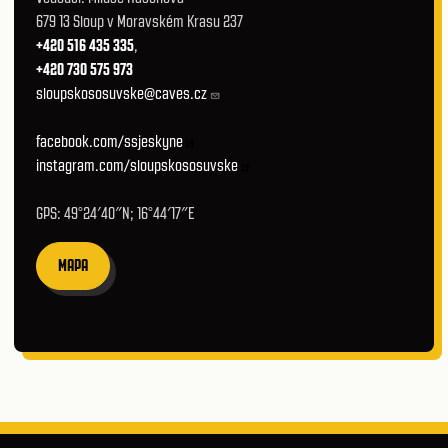
679 13 Sloup v Moravském Krasu 237
+420 516 435 335
,
+420 730 575 973
sloupskososuvske@caves.cz
facebook.com/ssjeskyne
instagram.com/sloupskososuvske
GPS: 49°24′40″N; 16°44′17″E
MAPA