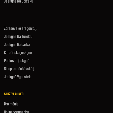
Jeskyně Na Špičáku
Zbrašovské aragonit. j.
Jeskyně Na Turoldu
Jeskyně Balcarka
Kateřinská jeskyně
Punkevní jeskyně
Sloupsko-šošůvské j.
Jeskyně Výpustek
SLUŽBY A INFO
Pro média
Online vstupenky