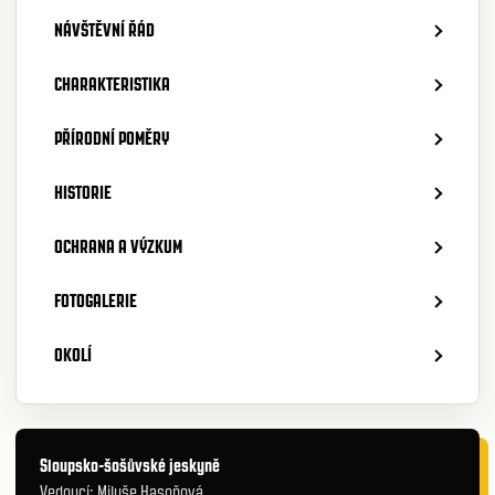
NÁVŠTĚVNÍ ŘÁD
CHARAKTERISTIKA
PŘÍRODNÍ POMĚRY
HISTORIE
OCHRANA A VÝZKUM
FOTOGALERIE
OKOLÍ
Sloupsko-šošůvské jeskyně
Vedoucí: Miluše Hasoňová