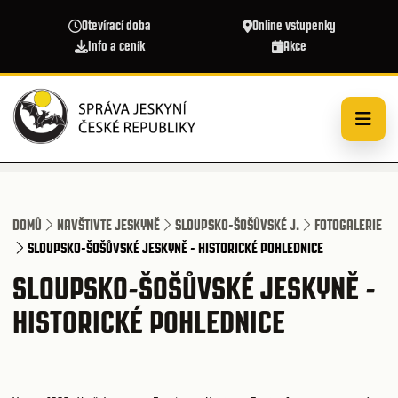
Přejít k hlavnímu obsahu
Otevírací doba
Online vstupenky
Info a ceník
Akce
DOMŮ
NAVŠTIVTE JESKYNĚ
SLOUPSKO-ŠOŠŮVSKÉ J.
FOTOGALERIE
SLOUPSKO-ŠOŠŮVSKÉ JESKYNĚ - HISTORICKÉ POHLEDNICE
SLOUPSKO-ŠOŠŮVSKÉ JESKYNĚ -
HISTORICKÉ POHLEDNICE