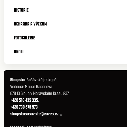
HISTORIE
OCHRANA A VÝZKUM
FOTOGALERIE
OKOLÍ
Sloupsko-šošůvské jeskyně
Vedoucí: Miluše Hasoňová
679 13 Sloup v Moravském Krasu 237
+420 516 435 335
,
+420 730 575 973
sloupskososuvske@caves.cz