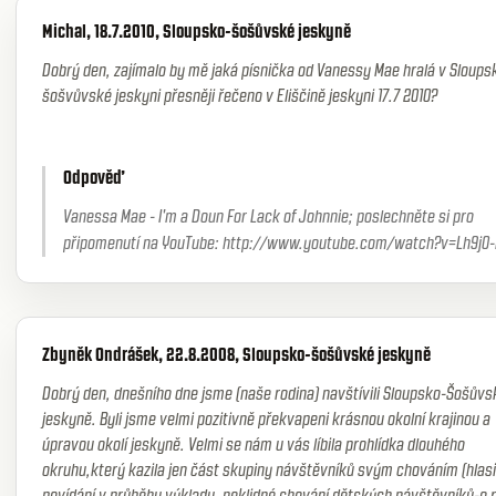
Michal, 18.7.2010, Sloupsko-šošůvské jeskyně
Dobrý den, zajímalo by mě jaká písnička od Vanessy Mae hralá v Sloups
šošvůvské jeskyni přesněji řečeno v Eliščině jeskyni 17.7 2010?
Odpověď
Vanessa Mae - I'm a Doun For Lack of Johnnie; poslechněte si pro
připomenutí na YouTube: http://www.youtube.com/watch?v=Lh9j0
Zbyněk Ondrášek, 22.8.2008, Sloupsko-šošůvské jeskyně
Dobrý den, dnešního dne jsme (naše rodina) navštívili Sloupsko-Šošůvs
jeskyně. Byli jsme velmi pozitivně překvapeni krásnou okolní krajinou a
úpravou okolí jeskyně. Velmi se nám u vás líbila prohlídka dlouhého
okruhu,který kazila jen část skupiny návštěvníků svým chováním (hlas
povídání v průběhu výkladu, neklidné chování dětských návštěvníků-o r