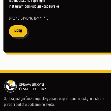
facebook.com/ssjeskyne
instagram.com/sloupskososuvske
GPS: 49°24′40″N; 16°44′17″E
MAPA
Správa jeskyní České republiky pečuje o zpřístupněné jeskyně a chrání
přírodní dědictví podzemního světa.