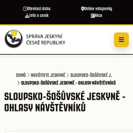
Přejít k hlavnímu obsahu
Otevírací doba
Online vstupenky
Info a ceník
Akce
DOMŮ
NAVŠTIVTE JESKYNĚ
SLOUPSKO-ŠOŠŮVSKÉ J.
SLOUPSKO-ŠOŠŮVSKÉ JESKYNĚ - OHLASY NÁVŠTĚVNÍKŮ
SLOUPSKO-ŠOŠŮVSKÉ JESKYNĚ -
OHLASY NÁVŠTĚVNÍKŮ