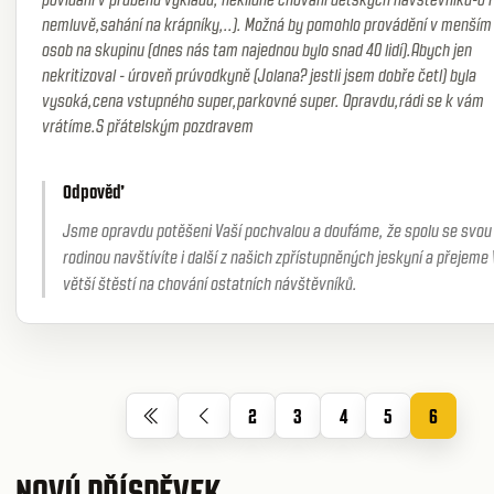
nemluvě,sahání na krápníky,..). Možná by pomohlo provádění v menším
osob na skupinu (dnes nás tam najednou bylo snad 40 lidí).Abych jen
nekritizoval - úroveň prúvodkyně (Jolana? jestli jsem dobře četl) byla
vysoká,cena vstupného super,parkovné super. Opravdu,rádi se k vám
vrátíme.S přátelským pozdravem
Odpověď
Jsme opravdu potěšeni Vaší pochvalou a doufáme, že spolu se svou
rodinou navštívíte i další z našich zpřístupněných jeskyní a přejeme
větší štěstí na chování ostatních návštěvníků.
2
3
4
5
6
NOVÝ PŘÍSPĚVEK